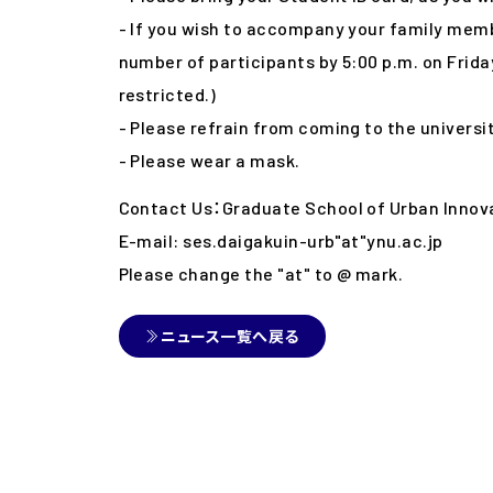
- If you wish to accompany your family memb
number of participants by 5:00 p.m. on Frid
restricted.)
- Please refrain from coming to the university
- Please wear a mask.
Contact Us：Graduate School of Urban Innov
E-mail: ses.daigakuin-urb"at"ynu.ac.jp
Please change the "at" to @ mark.
ニュース一覧へ戻る