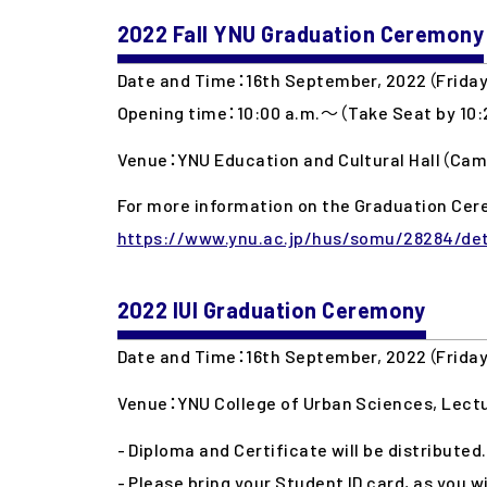
2022 Fall YNU Graduation Ceremony
Date and Time：16th September, 2022（Friday）
Opening time：10:00 a.m.〜（Take Seat by 10:
Venue：YNU Education and Cultural Hall（Ca
For more information on the Graduation Cere
https://www.ynu.ac.jp/hus/somu/28284/det
2022 IUI Graduation Ceremony
Date and Time：16th September, 2022（Friday
Venue：YNU College of Urban Sciences, Lect
- Diploma and Certificate will be distributed.
- Please bring your Student ID card, as you wil