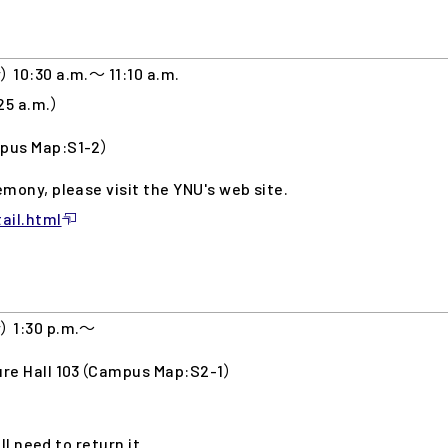
 10:30 a.m.～ 11:10 a.m.
25 a.m.）
mpus Map:S1-2）
mony, please visit the YNU's web site.
ail.html
） 1:30 p.m.〜
ure Hall 103（Campus Map:S2-1）
l need to return it.