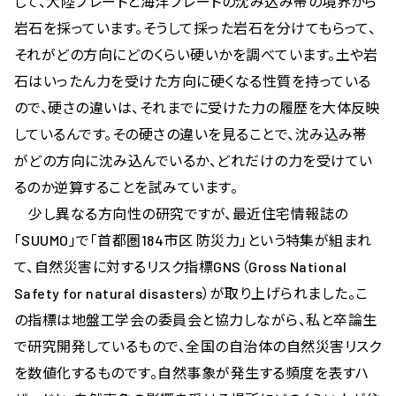
して、大陸プレートと海洋プレートの沈み込み帯の境界から
岩石を採っています。そうして採った岩石を分けてもらって、
それがどの方向にどのくらい硬いかを調べています。土や岩
石はいったん力を受けた方向に硬くなる性質を持っている
ので、硬さの違いは、それまでに受けた力の履歴を大体反映
しているんです。その硬さの違いを見ることで、沈み込み帯
がどの方向に沈み込んでいるか、どれだけの力を受けてい
るのか逆算することを試みています。
少し異なる方向性の研究ですが、最近住宅情報誌の
「SUUMO」で「首都圏184市区 防災力」という特集が組まれ
て、自然災害に対するリスク指標GNS（Gross National
Safety for natural disasters）が取り上げられました。こ
の指標は地盤工学会の委員会と協力しながら、私と卒論生
で研究開発しているもので、全国の自治体の自然災害リスク
を数値化するものです。自然事象が発生する頻度を表すハ